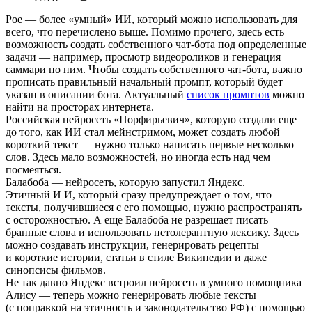
Poe — более «умный» ИИ, который можно использовать для
всего, что перечислено выше. Помимо прочего, здесь есть
возможность создать собственного чат-бота под определенные
задачи — например, просмотр видеороликов и генерация
саммари по ним. Чтобы создать собственного чат-бота, важно
прописать правильный начальный промпт, который будет
указан в описании бота. Актуальный
список промптов
можно
найти на просторах интернета.
Российская нейросеть «Порфирьевич», которую создали еще
до того, как ИИ стал мейнстримом, может создать любой
короткий текст — нужно только написать первые несколько
слов. Здесь мало возможностей, но иногда есть над чем
посмеяться.
Балабоба — нейросеть, которую запустил Яндекс.
Этичный И И, который сразу предупреждает о том, что
тексты, получившиеся с его помощью, нужно распространять
с осторожностью. А еще Балабоба не разрешает писать
бранные слова и использовать нетолерантную лексику. Здесь
можно создавать инструкции, генерировать рецепты
и короткие истории, статьи в стиле Википедии и даже
синопсисы фильмов.
Не так давно Яндекс встроил нейросеть в умного помощника
Алису — теперь можно генерировать любые тексты
(с поправкой на этичность и законодательство РФ) с помощью